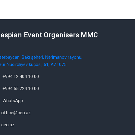
aspian Event Organisers MMC
zərbaycan, Bakı şəhəri, Nərimanov rayonu,
aur Nudirəliyev küçəsi, 61, AZ1075
+994 12 404 10 00
+994 55 224 10 00
WhatsApp
office@ceo.az
ceo.az