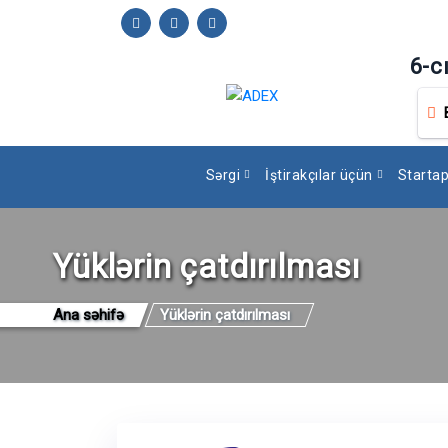
6-c
Sərgi
İştirakçılar üçün
Starta
Yüklərin çatdırılması
Ana səhifə
Yüklərin çatdırılması