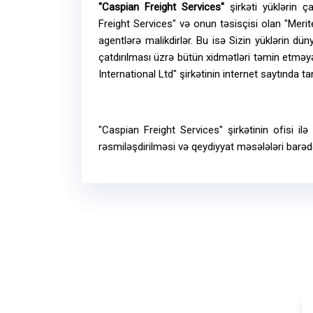
"Caspian Freight Services"
şirkəti yüklərin ç
Freight Services" və onun təsisçisi olan "Merite
agentlərə malikdirlər. Bu isə Sizin yüklərin dü
çatdırılması üzrə bütün xidmətləri təmin etməyə 
International Ltd" şirkətinin internet saytında tan
"Caspian Freight Services" şirkətinin ofisi il
rəsmiləşdirilməsi və qeydiyyat məsələləri barəd