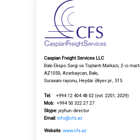
Caspian Freight Services LLC
Bakı Ekspo Sərgi və Toplantı Mərkəzi, 2-ci mərt
AZ1050, Azərbaycan, Bakı,
Suraxanı rayonu, Heydər Əliyev pr., 515
Tel:
+994 12 404 48 02 (ext. 2201, 2029)
Mob:
+994 50 322 27 27
Skype:
jeyhun-director
Email:
info@cfs.az
Website
:
www.cfs.az