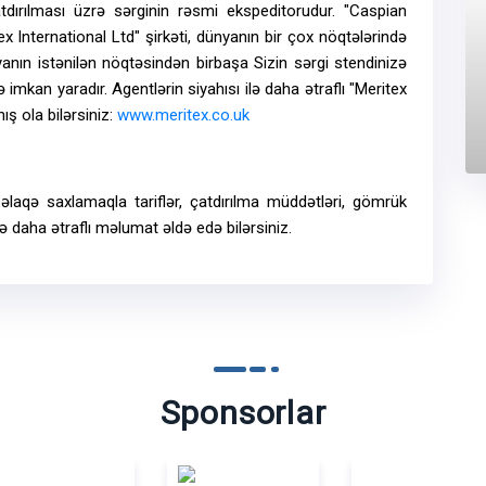
atdırılması üzrə sərginin rəsmi ekspeditorudur. "Caspian
x International Ltd" şirkəti, dünyanın bir çox nöqtələrində
nyanın istənilən nöqtəsindən birbaşa Sizin sərgi stendinizə
imkan yaradır. Agentlərin siyahısı ilə daha ətraflı "Meritex
ış ola bilərsiniz:
www.meritex.co.uk
ə əlaqə saxlamaqla tariflər, çatdırılma müddətləri, gömrük
ə daha ətraflı məlumat əldə edə bilərsiniz.
Sponsorlar