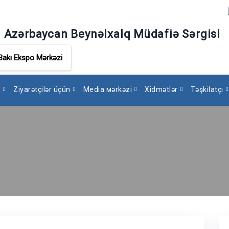
ı Azərbaycan Beynəlxalq Müdafiə Sərgisi
Bakı Ekspo Mərkəzi
p
Ziyarətçilər üçün
Media мərkəzi
Xidmətlər
Təşkilatçı