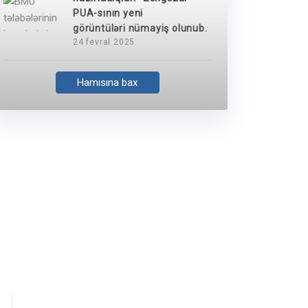
PUA-sının yeni
görüntüləri nümayiş olunub.
24 fevral 2025
Hamısına bax