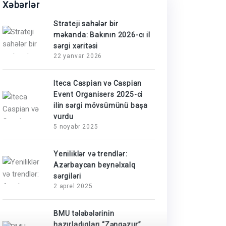
Xəbərlər
Strateji sahələr bir
məkanda: Bakının 2026-cı il
sərgi xəritəsi
22 yanvar 2026
Iteca Caspian və Caspian
Event Organisers 2025-ci
ilin sərgi mövsümünü başa
vurdu
5 noyabr 2025
Yeniliklər və trendlər:
Azərbaycan beynəlxalq
sərgiləri
2 aprel 2025
BMU tələbələrinin
hazırladıqları “Zəngəzur”