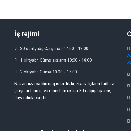
İş rejimi
C
30 sentyabr, Çərşənbə 14:00 - 18:00
A
1 oktyabr, Cümə axşamı 10:00 - 18:00
Z
2 oktyabr, Cümə 10:00 - 17:00
Nəzərinizə çatdırmaq istərdik ki, ziyarətçilərin tədbirə
girişi tədbirin iş vaxtının bitməsinə 30 dəqiqə qalmış
dayandırılacaqdır.