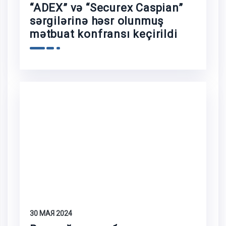
“ADEX” və “Securex Caspian”
sərgilərinə həsr olunmuş
mətbuat konfransı keçirildi
30 МАЯ 2024