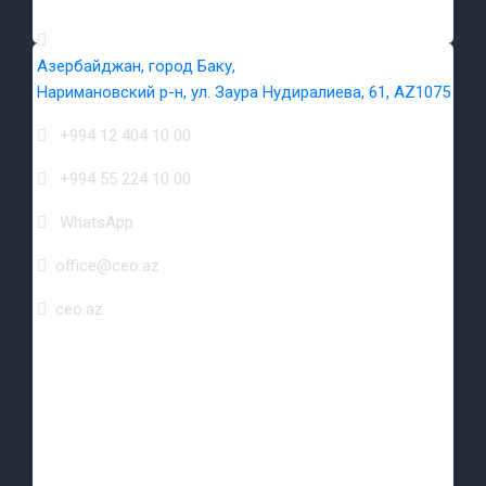
Азербайджан, город Баку,
Наримановский р-н, ул. Заура Нудиралиева, 61, AZ1075
+994 12 404 10 00
+994 55 224 10 00
WhatsApp
office@ceo.az
ceo.az
Социальные сети