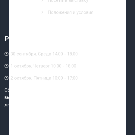
Посетить выставку
Положения и условия
Рабочее время
30 сентября, Среда 14:00 - 18:00
1 октября, Четверг 10:00 - 18:00
2 октября, Пятница 10:00 - 17:00
Обращаем Ваше внимание, что допуск посетителей на
выставку будет завершен за 30 минут до конца рабочего
дня мероприятия.
Caspian Event Organisers OOO