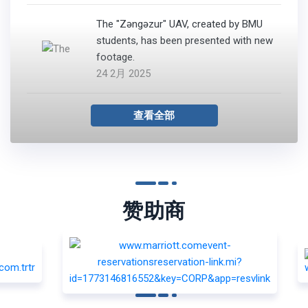
The "Zəngəzur" UAV, created by BMU
students, has been presented with new
footage.
24 2月 2025
查看全部
赞助商