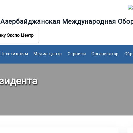
я Азербайджанская Международная Обо
аку Экспо Центр
Посетителям
Медиа-центр
Сервисы
Организатор
Обр
зидента