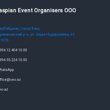
aspian Event Organisers OOO
ербайджан, город Баку,
римановский р-н, ул. Заура Нудиралиева, 61,
1075
994 12 404 10 00
994 55 224 10 00
hatsApp
ffice@ceo.az
eo.az